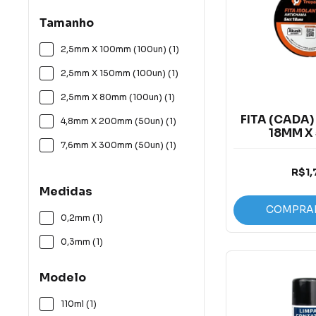
Tamanho
2,5mm X 100mm (100un) (1)
2,5mm X 150mm (100un) (1)
2,5mm X 80mm (100un) (1)
FITA (CADA)
4,8mm X 200mm (50un) (1)
18MM X
ANTIC
7,6mm X 300mm (50un) (1)
R$1,
Medidas
COMPRA
0,2mm (1)
0,3mm (1)
Modelo
110ml (1)