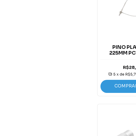
PINO PL
225MM PC
ANEL DE 
R$28
5
x de
R$5,7
COMPRA