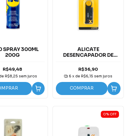
 SPRAY 300ML
ALICATE
200G
DESENCAPADOR DE
CABO COAXIAL
VONDER
R$49,48
R$36,90
 de
R$8,25
sem juros
6
x de
R$6,15
sem juros
OMPRAR
COMPRAR
0
%
OFF