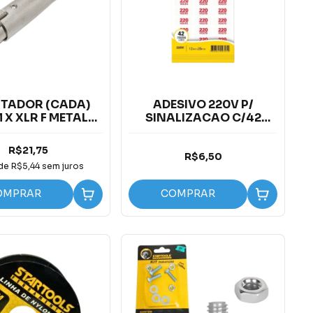
TADOR (CADA)
ADESIVO 220V P/
M X XLR F METAL
SINALIZACAO C/42
STORM
ETIQUETAS PIMACO
12X26MM
R$21,75
R$6,50
 de
R$5,44
sem juros
OMPRAR
COMPRAR