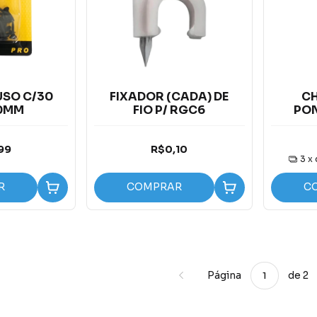
USO C/30
FIXADOR (CADA) DE
CH
20MM
FIO P/ RGC6
PON
99
R$0,10
3
x
R
COMPRAR
C
Página
de 2