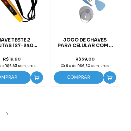
AVE TESTE 2
JOGO DE CHAVES
TAS 127-240
PARA CELULAR COM 6
VOLTS
UNIDADES
R$19,90
R$39,00
 de
R$6,63
sem juros
6
x de
R$6,50
sem juros
OMPRAR
COMPRAR