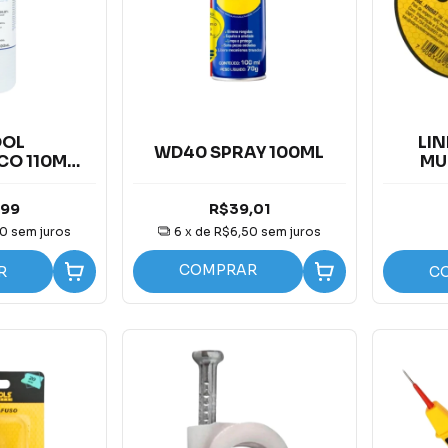
OOL
LI
WD40 SPRAY 100ML
CO 110ML,
MU
0ML E 1
RO
,99
R$39,01
50
sem juros
6
x de
R$6,50
sem juros
COMPRAR
R
C