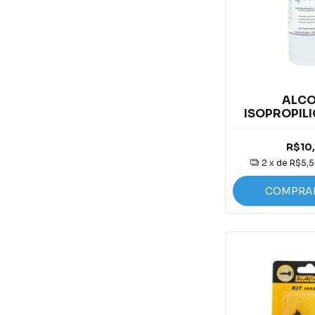
ALC
ISOPROPILI
250ML, 50
LIT
R$10
2
x de
R$5,
COMPRA