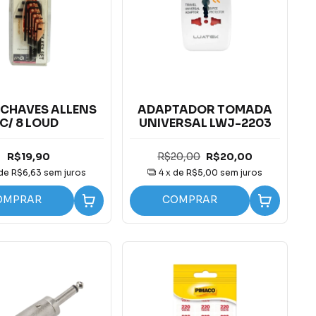
E CHAVES ALLENS
ADAPTADOR TOMADA
C/ 8 LOUD
UNIVERSAL LWJ-2203
R$19,90
R$20,00
R$20,00
 de
R$6,63
sem juros
4
x de
R$5,00
sem juros
OMPRAR
COMPRAR