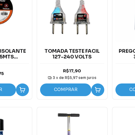
 ISOLANTE
TOMADA TESTE FACIL
PREGO
 5MTS
127-240 VOLTS
HAMA
R$17,90
75
3
x de
R$5,97
sem juros
R
COMPRAR
C