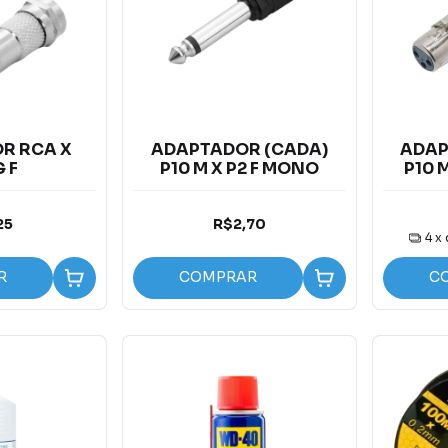
R RCA X
ADAPTADOR (CADA)
ADAP
 F
P10 M X P2 F MONO
P10 
25
R$2,70
4
x
R
COMPRAR
C