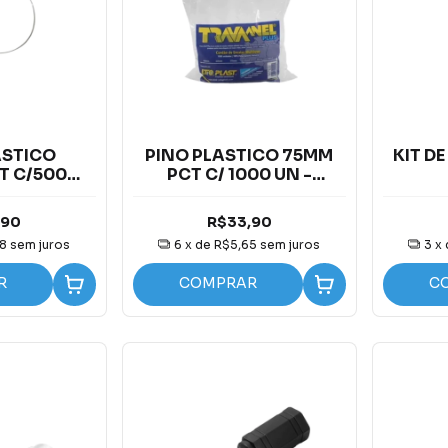
ASTICO
PINO PLASTICO 75MM
KIT D
T C/500
PCT C/ 1000 UN -
FIXACAO
TRAVA ANEL PLAST
PLUS
,90
R$33,90
8
sem juros
6
x de
R$5,65
sem juros
3
x
R
COMPRAR
C