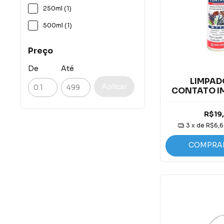
250ml (1)
500ml (1)
Preço
De
Até
LIMPAD
Aplicar
CONTATO I
130G/2
R$19
3
x de
R$6,
COMPRA