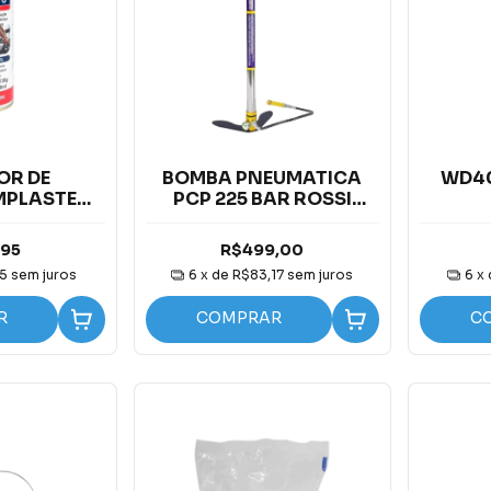
OR DE
BOMBA PNEUMATICA
WD40
MPLASTEC
PCP 225 BAR ROSSI
10ML
COM VALVULA DE
SEGURANÇA
,95
R$499,00
65
sem juros
6
x de
R$83,17
sem juros
6
x
R
COMPRAR
C