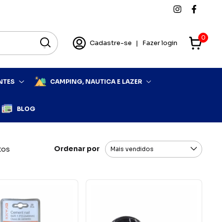
0
Cadastre-se
|
Fazer login
NTES
CAMPING, NAUTICA E LAZER
BLOG
Ordenar por
tos