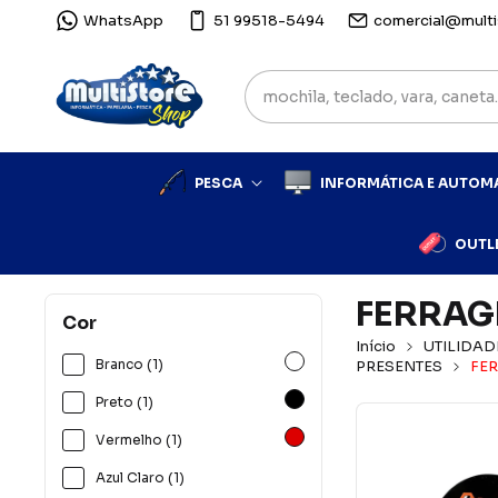
WhatsApp
51 99518-5494
comercial@multi
PESCA
INFORMÁTICA E AUTO
OUTL
FERRA
Cor
Início
UTILIDAD
Branco (1)
PRESENTES
FE
Preto (1)
Vermelho (1)
Azul Claro (1)