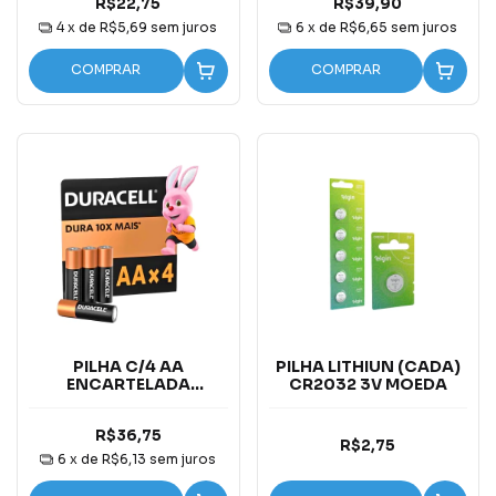
R$22,75
R$39,90
4
x de
R$5,69
sem juros
6
x de
R$6,65
sem juros
COMPRAR
COMPRAR
PILHA C/4 AA
PILHA LITHIUN (CADA)
ENCARTELADA
CR2032 3V MOEDA
DURACEL
R$36,75
R$2,75
6
x de
R$6,13
sem juros