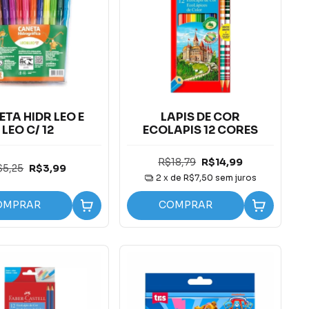
TA HIDR LEO E
LAPIS DE COR
LEO C/ 12
ECOLAPIS 12 CORES
R$18,79
R$14,99
$5,25
R$3,99
2
x de
R$7,50
sem juros
OMPRAR
COMPRAR