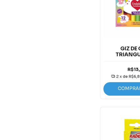
GIZ DE
TRIANGU
CORES U
CARIN
R$13
2
x de
R$6,
COMPRA