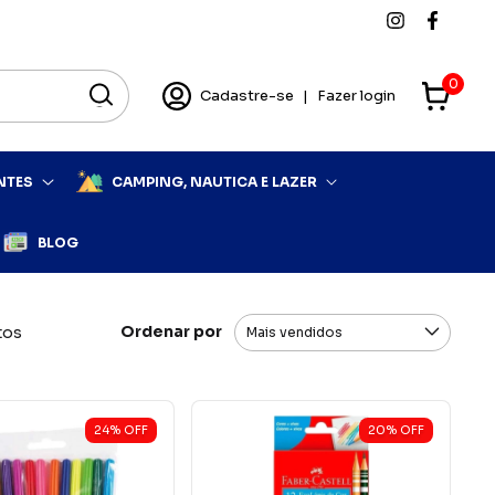
0
Cadastre-se
|
Fazer login
NTES
CAMPING, NAUTICA E LAZER
BLOG
Ordenar por
tos
24
%
OFF
20
%
OFF