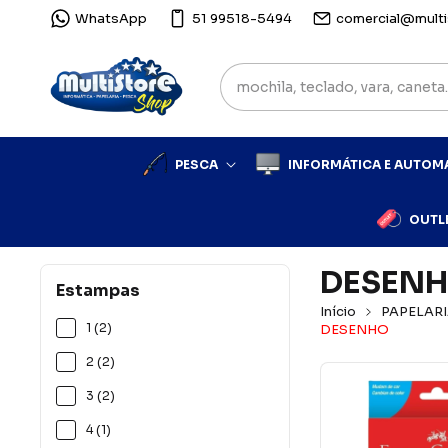
WhatsApp
51 99518-5494
comercial@multi
PESCA
INFORMÁTICA E AUTO
OUTL
DESEN
Estampas
Início
PAPELARI
1 (2)
DESENHO
2 (2)
3 (2)
4 (1)