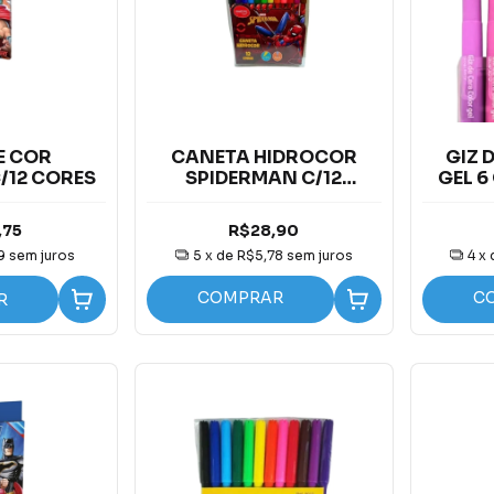
E COR
CANETA HIDROCOR
GIZ 
/12 CORES
SPIDERMAN C/12
GEL 6
CORES
,75
R$28,90
9
sem juros
5
x de
R$5,78
sem juros
4
x
COMPRAR
C
R