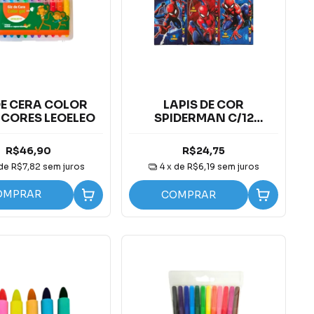
DE CERA COLOR
LAPIS DE COR
2 CORES LEOELEO
SPIDERMAN C/12
CORES
R$46,90
R$24,75
 de
R$7,82
sem juros
4
x de
R$6,19
sem juros
OMPRAR
COMPRAR