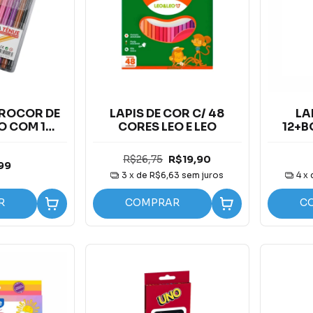
DROCOR DE
LAPIS DE COR C/ 48
LA
 COM 12
CORES LEO E LEO
12+B
 KA-1926
R$26,75
R$19,90
99
3
x de
R$6,63
sem juros
4
x
R
COMPRAR
C