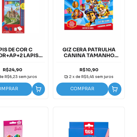
PIS DE COR C
GIZ CERA PATRULHA
OR+AP+2 LAPIS
CANINA TAMANHO
PRETO
JUMBO C/12 CORES
R$24,90
R$10,90
 de
R$6,23
sem juros
2
x de
R$5,45
sem juros
OMPRAR
COMPRAR