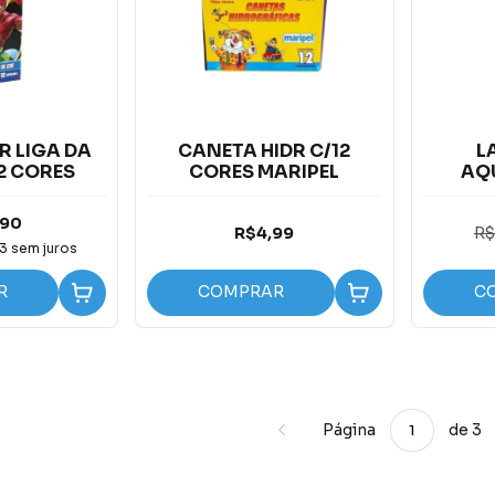
R LIGA DA
CANETA HIDR C/12
L
2 CORES
CORES MARIPEL
AQU
CORE
,90
R$4,99
R$
63
sem juros
R
COMPRAR
C
Página
de 3