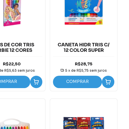
S DE COR TRIS
CANETA HIDR TRIS C/
BIE 12 CORES
12 COLOR SUPER
R$22,50
R$28,75
 de
R$5,63
sem juros
5
x de
R$5,75
sem juros
OMPRAR
COMPRAR