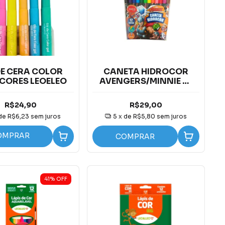
DE CERA COLOR
CANETA HIDROCOR
 CORES LEOELEO
AVENGERS/MINNIE C/
12 CORES
R$24,90
R$29,00
 de
R$6,23
sem juros
5
x de
R$5,80
sem juros
OMPRAR
COMPRAR
41
%
OFF