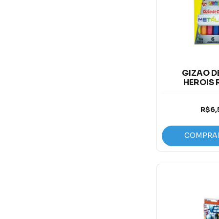
GIZAO D
HEROIS 
METALICO C
R$6,
COMPRA