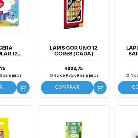
 CERA
LAPIS COR UNO 12
LAPI
LAR 12
CORES (CADA)
BAR
RSINHOS
HOSOS
,75
R$22,75
88
sem juros
4
x de
R$5,69
sem juros
4
x
R
COMPRAR
C