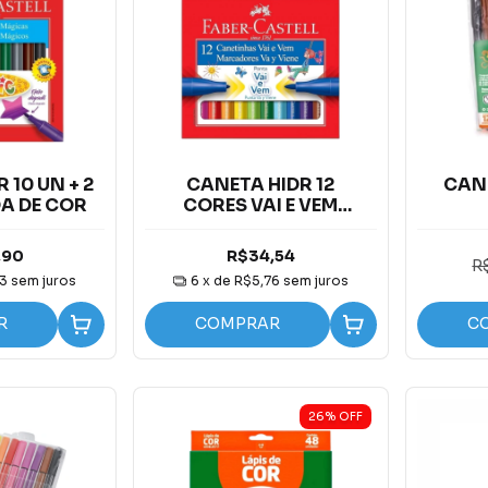
 10 UN + 2
CANETA HIDR 12
CANE
A DE COR
CORES VAI E VEM
PONTAS ESPECIAIS
,90
R$34,54
R
3
sem juros
6
x de
R$5,76
sem juros
R
COMPRAR
C
26
%
OFF