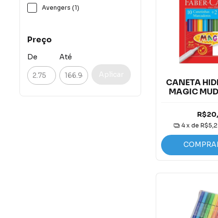
Avengers (1)
Preço
De
Até
Aplicar
CANETA HIDR
MAGIC MUD
R$20
4
x de
R$5,2
COMPRA