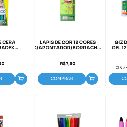
E CERA
LAPIS DE COR 12 CORES
GIZ 
RADEX
C/APONTADOR/BORRACHA/
GEL 1
/ 6 CORES
2 LAPIS PRETOS
50
R$7,90
6
x
R
COMPRAR
C