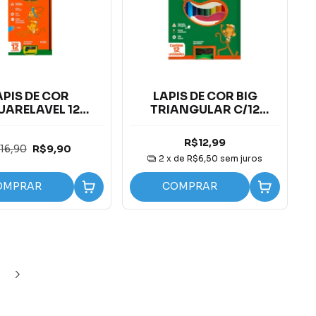
APIS DE COR
LAPIS DE COR BIG
ARELAVEL 12
TRIANGULAR C/12
S C/APONTADOR
CORES C/
E PINCEL
APONTADOR LEOELEO
R$12,99
16,90
R$9,90
2
x de
R$6,50
sem juros
OMPRAR
COMPRAR