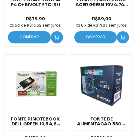
P4 C+ BIVOLT FTCI 9/1
ACER GREEN 19V 4.74A
PINO 5.5/1.7MM BIVOLT
R$79,90
R$89,00
6
x de
R$13,32
sem juros
6
x de
R$14,83
sem juros
COMPRAR
COMPRAR
FONTE P/NOTEBOOK
FONTE DE
DELL GREEN 19,5 4,62
ALIMENTACAO 350W
PLUG 7,4 X5,1MM
ATX - 110/220V