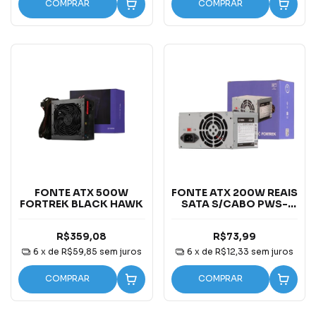
COMPRAR
COMPRAR
FONTE ATX 500W
FONTE ATX 200W REAIS
FORTREK BLACK HAWK
SATA S/CABO PWS-
2003 FORTREK
R$359,08
R$73,99
6
x de
R$59,85
sem juros
6
x de
R$12,33
sem juros
COMPRAR
COMPRAR