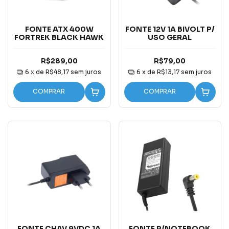
FONTE ATX 400W
FONTE 12V 1A BIVOLT P/
FORTREK BLACK HAWK
USO GERAL
R$289,00
R$79,00
6
x de
R$48,17
sem juros
6
x de
R$13,17
sem juros
COMPRAR
COMPRAR
FONTE CHAV 9VDC 1A
FONTE P/NOTEBOOK