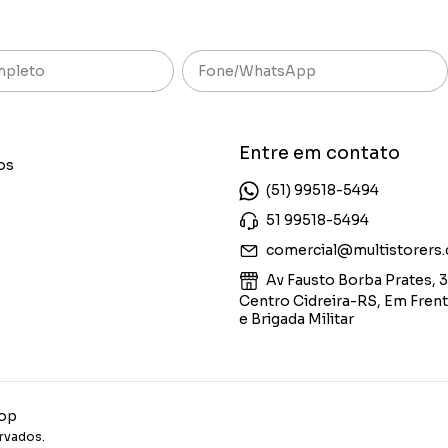
Entre em contato
os
(51) 99518-5494
51 99518-5494
comercial@multistorers
Av Fausto Borba Prates, 3
Centro Cidreira-RS, Em Fre
e Brigada Militar
hop
rvados.