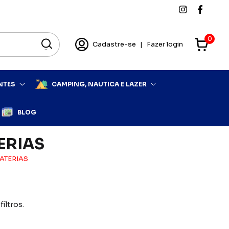
0
Cadastre-se
|
Fazer login
NTES
CAMPING, NAUTICA E LAZER
BLOG
ERIAS
ATERIAS
iltros.