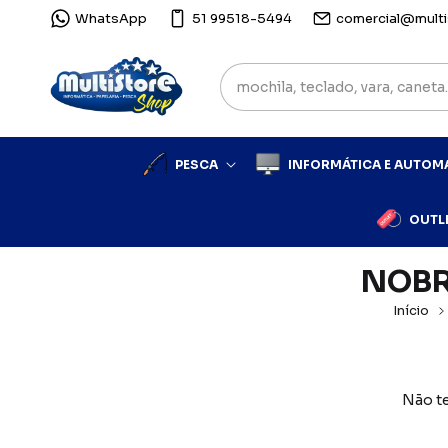
WhatsApp
51 99518-5494
comercial@multi
PESCA
INFORMÁTICA E AUTO
OUTL
NOBR
Início
Não te