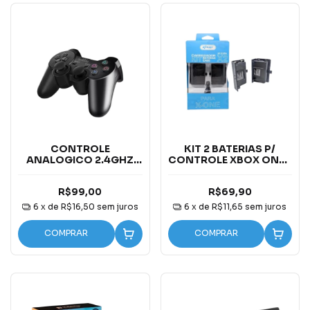
CONTROLE
KIT 2 BATERIAS P/
ANALOGICO 2.4GHZ
CONTROLE XBOX ONE +
WIRELESS P1 P2 PX
CABO 1200 MAH
R$99,00
R$69,90
6
x de
R$16,50
sem juros
6
x de
R$11,65
sem juros
COMPRAR
COMPRAR