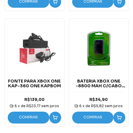
COMPRAR
COMPRAR
FONTE PARA XBOX ONE
BATERIA XBOX ONE
KAP-360 ONE KAPBOM
-8800 MAH C/CABO
CARREGADOR V8 K-
3701
R$139,00
R$34,90
6
x de
R$23,17
sem juros
6
x de
R$5,82
sem juros
COMPRAR
COMPRAR