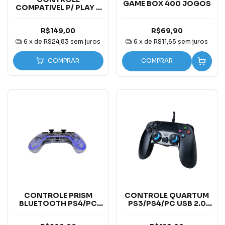
GAME BOX 400 JOGOS
COMPATIVEL P/ PLAY 4
SEM FIO
R$149,00
R$69,90
6
x de
R$24,83
sem juros
6
x de
R$11,65
sem juros
COMPRAR
COMPRAR
CONTROLE PRISM
CONTROLE QUARTUM
BLUETOOTH PS4/PC
PS3/PS4/PC USB 2.0
5.0 TIPO C
PRETO