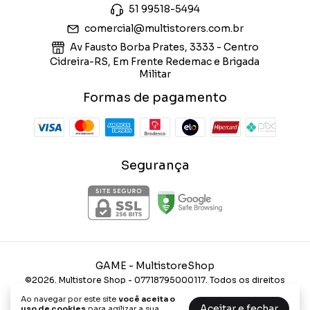
51 99518-5494
comercial@multistorers.com.br
Av Fausto Borba Prates, 3333 - Centro
Cidreira-RS, Em Frente Redemac e Brigada
Militar
Formas de pagamento
Segurança
GAME
- MultistoreShop
©2026. Multistore Shop - 07718795000117. Todos os direitos
reservados.
Ao navegar por este site
você aceita o
Aceitar e fechar
uso de cookies
para agilizar a sua