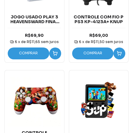
JOGO USADO PLAY 3
CONTROLE COM FIO P
HEAVENSWARD FINAL
PS3 KP-4123A+ KNUP
FANTASY XIV
R$69,90
R$69,00
6
x de
R$11,65
sem juros
6
x de
R$11,50
sem juros
COMPRAR
COMPRAR
CONTROLE