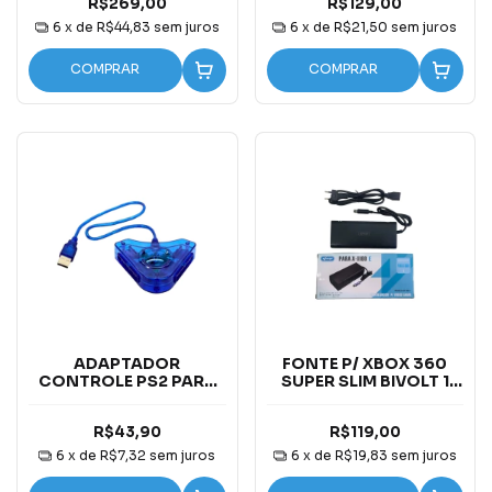
R$269,00
R$129,00
6
x de
R$44,83
sem juros
6
x de
R$21,50
sem juros
COMPRAR
COMPRAR
ADAPTADOR
FONTE P/ XBOX 360
CONTROLE PS2 PARA
SUPER SLIM BIVOLT 1
USB B-MAX BM226
PINO
R$43,90
R$119,00
6
x de
R$7,32
sem juros
6
x de
R$19,83
sem juros